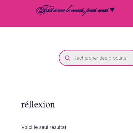
Aller
Fait avec le coeur, pour vous ♥
au
contenu
Recherche
de
produits
réflexion
Voici le seul résultat