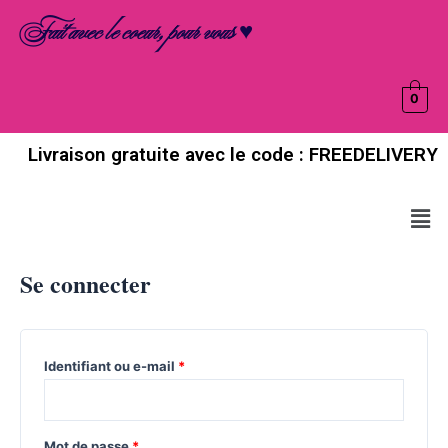
Aller
Obligatoire
Obligatoire
Obligatoire
Fait avec le coeur, pour vous ♥
au
contenu
0
Livraison gratuite avec le code : FREEDELIVERY
Men
Se connecter
Identifiant ou e-mail
*
Mot de passe
*