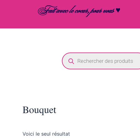
Aller
Fait avec le coeur, pour vous ♥
au
contenu
Recherche
de
produits
Bouquet
Voici le seul résultat