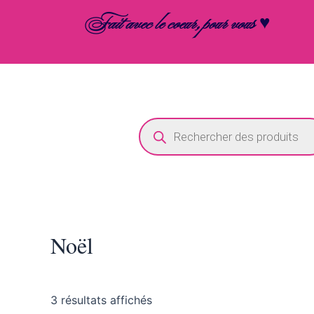
Aller
Fait avec le coeur, pour vous ♥
au
contenu
Recherche
de
produits
Noël
3 résultats affichés