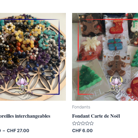
Plage
de
it
prix :
CHF 10.00
à
urs
CHF 27.00
ions.
ns
nt
es
Fondants
oreilles interchangeables
Fondant Carte de Noël
it
Note
0
–
CHF
27.00
CHF
6.00
0
sur