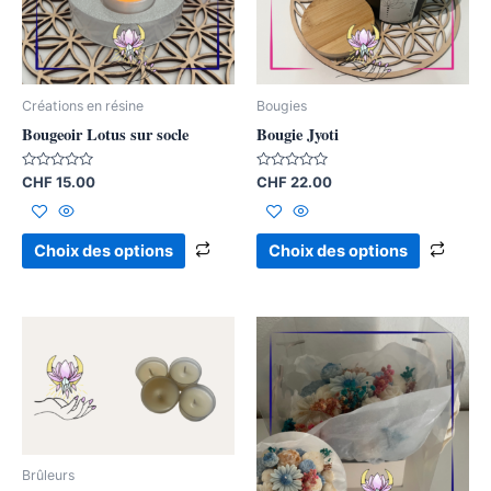
Les
Les
options
opti
peuvent
peuv
être
être
Créations en résine
Bougies
choisies
chois
Bougeoir Lotus sur socle
Bougie Jyoti
sur
sur
la
la
Note
Note
CHF
15.00
CHF
22.00
0
0
page
page
sur
sur
5
5
du
du
Choix des options
Choix des options
produit
produ
Ce
produ
a
plusi
varia
Les
Brûleurs
opti