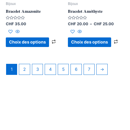
être
être
Bijoux
Bijoux
choisies
chois
Bracelet Amazonite
Bracelet Améthyste
sur
sur
la
la
Note
Note
CHF
35.00
CHF
20.00
–
CHF
25.00
0
0
page
page
sur
sur
5
5
du
du
Choix des options
Choix des options
produit
produ
1
2
3
4
5
6
7
→