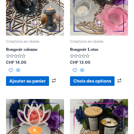
plusi
varia
Les
opti
peuv
être
Créations en résine
Créations en résine
chois
Bougeoir colonne
Bougeoir Lotus
sur
la
Note
Note
CHF
14.00
CHF
13.00
0
0
page
sur
sur
5
5
du
Ajouter au panier
Choix des options
produ
Ce
Ce
produit
produ
a
a
plusieurs
plusi
variations.
varia