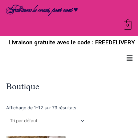
Aller
Fait avec le coeur, pour vous ♥
au
contenu
0
Livraison gratuite avec le code : FREEDELIVERY
Men
Boutique
Affichage de 1–12 sur 79 résultats