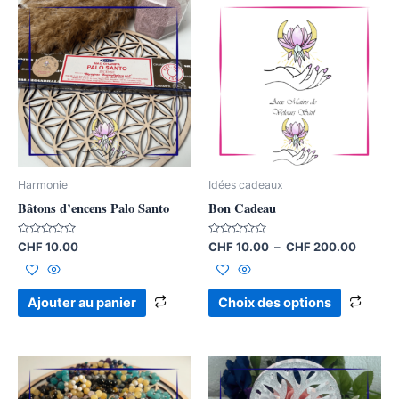
Plage
Ce
de
produ
prix :
CHF 10
a
à
plusi
CHF 20
varia
Les
opti
peuv
être
Harmonie
Idées cadeaux
chois
Bâtons d’encens Palo Santo
Bon Cadeau
sur
la
Note
Note
CHF
10.00
CHF
10.00
–
CHF
200.00
0
0
page
sur
sur
5
5
du
Ajouter au panier
Choix des options
produ
Plage
Ce
Ce
de
produit
produ
prix :