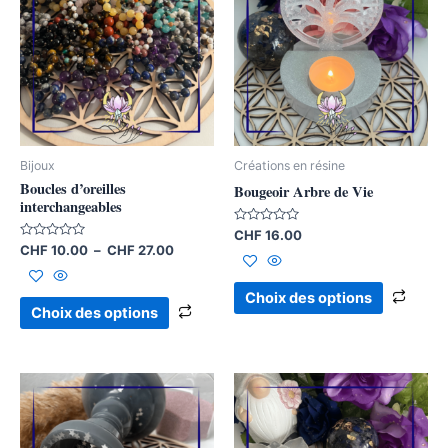
CHF 10.00
a
a
à
plusieurs
plusi
CHF 27.00
variations.
varia
Les
Les
options
opti
peuvent
peuv
être
être
Bijoux
Créations en résine
choisies
chois
Boucles d’oreilles
Bougeoir Arbre de Vie
sur
sur
interchangeables
la
la
Note
CHF
16.00
0
Note
CHF
10.00
–
CHF
27.00
page
page
sur
0
5
sur
du
du
5
Choix des options
produit
produ
Choix des options
Ce
produ
a