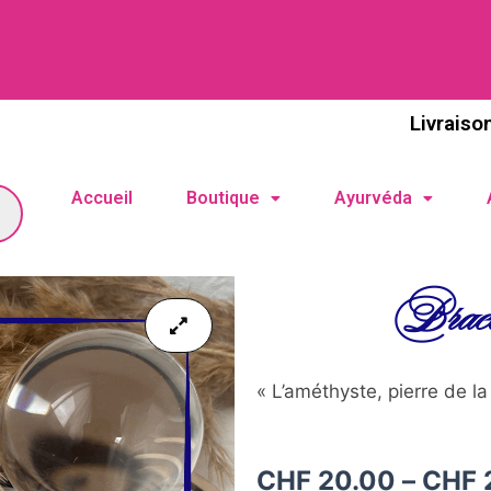
Livraiso
Accueil
Boutique
Ayurvéda
Brace
« L’améthyste, pierre de la 
Plage
CHF
20.00
–
CHF