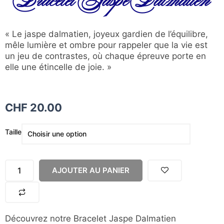
Bracelet Jaspe Dalmatien
« Le jaspe dalmatien, joyeux gardien de l’équilibre,
mêle lumière et ombre pour rappeler que la vie est
un jeu de contrastes, où chaque épreuve porte en
elle une étincelle de joie. »
CHF
20.00
quantité
Taille
de
Bracelet
Jaspe
AJOUTER AU PANIER
Dalmatien
Découvrez notre Bracelet Jaspe Dalmatien