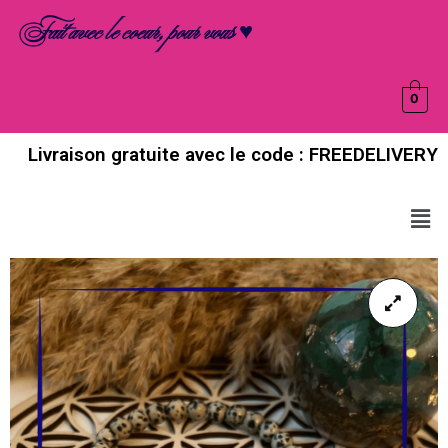
Aller
Fait avec le coeur, pour vous ♥
au
contenu
0
Livraison gratuite avec le code : FREEDELIVERY
Men