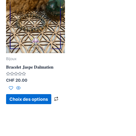
produit
a
plusieurs
variations.
Les
options
peuvent
être
Bijoux
choisies
Bracelet Jaspe Dalmatien
sur
la
Note
CHF
20.00
0
page
sur
5
du
Choix des options
produit