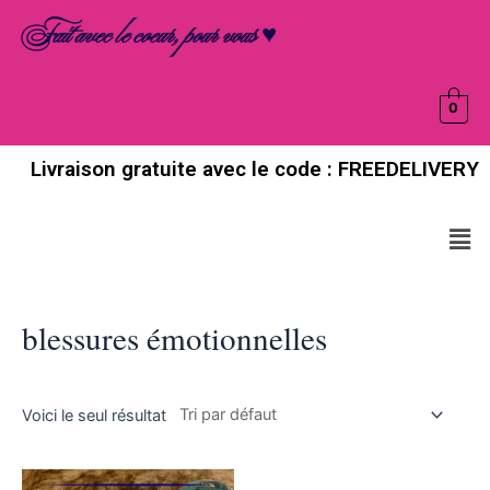
Aller
Fait avec le coeur, pour vous ♥
au
contenu
0
Livraison gratuite avec le code : FREEDELIVERY
Men
blessures émotionnelles
Voici le seul résultat
Ce