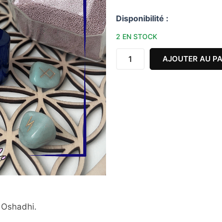
quantité
Disponibilité :
de
2 EN STOCK
Vaporisateur
pour
AJOUTER AU PA
Hydrolats
 Oshadhi.