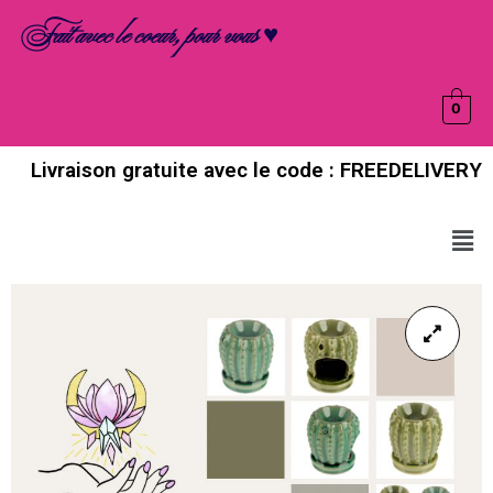
Aller
Fait avec le coeur, pour vous ♥
au
contenu
0
Livraison gratuite avec le code : FREEDELIVERY
Men