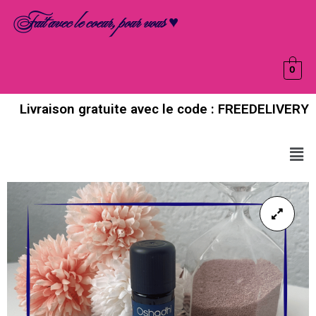
Aller
Fait avec le coeur, pour vous ♥
au
contenu
0
Livraison gratuite avec le code : FREEDELIVERY
Men