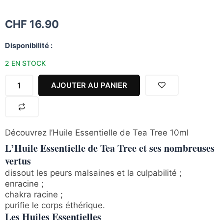
CHF
16.90
quantité
Disponibilité :
de
2 EN STOCK
Huile
Essentielle
AJOUTER AU PANIER
de
Tea
Tree
Découvrez l’Huile Essentielle de Tea Tree 10ml
L’Huile Essentielle de Tea Tree et ses nombreuses
vertus
dissout les peurs malsaines et la culpabilité ;
enracine ;
chakra racine ;
purifie le corps éthérique.
Les Huiles Essentielles