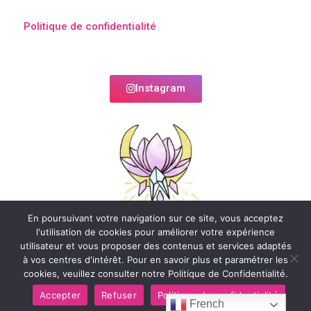
Politique de confidentialité
Instagram
En poursuivant votre navigation sur ce site, vous acceptez
l'utilisation de cookies pour améliorer votre expérience
utilisateur et vous proposer des contenus et services adaptés
à vos centres d'intérêt. Pour en savoir plus et paramétrer les
cookies, veuillez consulter notre Politique de Confidentialité.
Accepter
Refuser
Politique de confidentialité
French