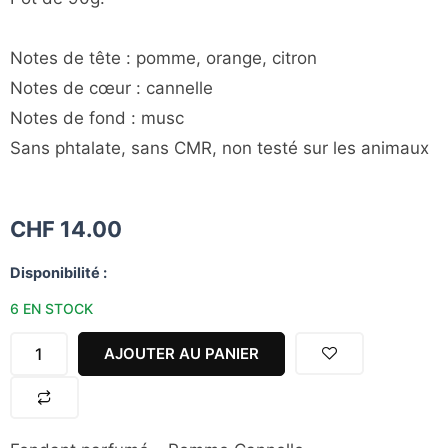
Notes de tête : pomme, orange, citron
Notes de cœur : cannelle
Notes de fond : musc
Sans phtalate, sans CMR, non testé sur les animaux
CHF
14.00
quantité
Disponibilité :
de
6 EN STOCK
Fondant
parfumé
AJOUTER AU PANIER
-
Pomme
Cannelle