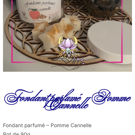
Fondant parfumé – Pomme
Cannelle
Fondant parfumé – Pomme Cannelle
Pot de 90g.