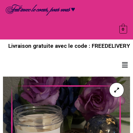
Aller
Fait avec le coeur, pour vous ♥
au
contenu
0
Livraison gratuite avec le code : FREEDELIVERY
Men