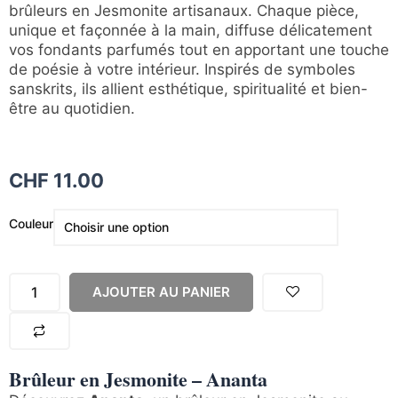
brûleurs en Jesmonite artisanaux. Chaque pièce,
unique et façonnée à la main, diffuse délicatement
vos fondants parfumés tout en apportant une touche
de poésie à votre intérieur. Inspirés de symboles
sanskrits, ils allient esthétique, spiritualité et bien-
être au quotidien.
CHF
11.00
quantité
Couleur
de
Brûleur
en
AJOUTER AU PANIER
Jesmonite
-
Ananta
Brûleur en Jesmonite – Ananta