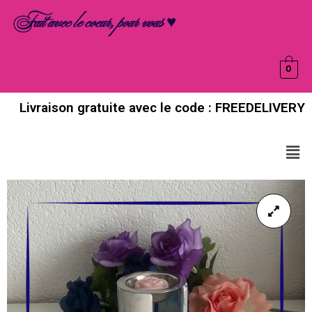
Aller
Fait avec le coeur, pour vous ♥
au
contenu
0
Livraison gratuite avec le code : FREEDELIVERY
Men