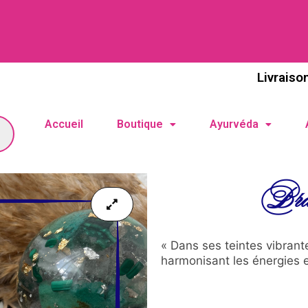
Livraiso
Accueil
Boutique
Ayurvéda
Brac
« Dans ses teintes vibrantes
harmonisant les énergies et