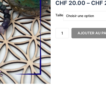
Plage
CHF
20.00
–
CHF
de
quantité
prix :
Taille
de
CHF 20.00
Bracelet
à
Fluorite
CHF 25.00
AJOUTER AU PA