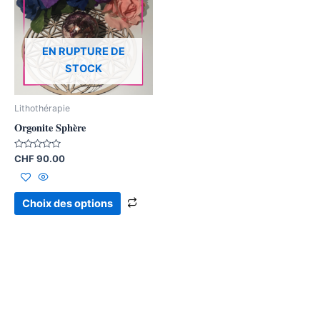
plusieurs
variations.
Les
EN RUPTURE DE
options
STOCK
peuvent
être
Lithothérapie
choisies
Orgonite Sphère
sur
la
Note
CHF
90.00
0
page
sur
5
du
Choix des options
produit