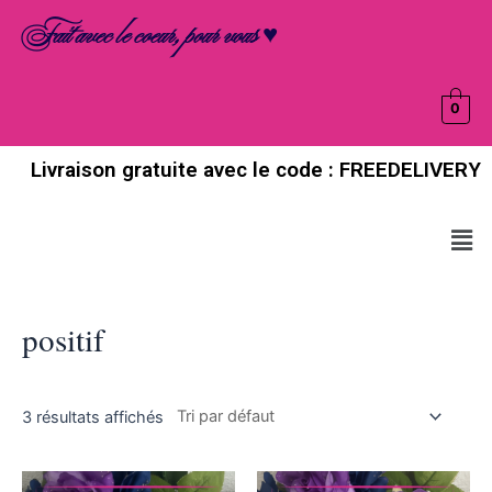
Aller
Fait avec le coeur, pour vous ♥
au
contenu
0
Livraison gratuite avec le code : FREEDELIVERY
Men
positif
3 résultats affichés
Ce
Ce