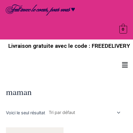
Aller
Fait avec le coeur, pour vous ♥
au
contenu
0
Livraison gratuite avec le code : FREEDELIVERY
Men
maman
Voici le seul résultat