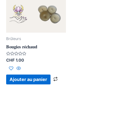
Brûleurs
Bougies réchaud
Note
CHF
1.00
0
sur
5
Ajouter au panier