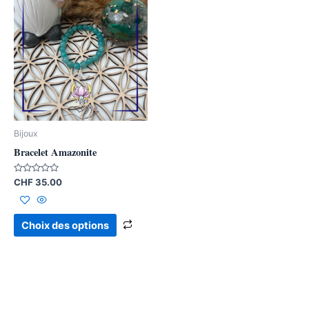
produit
a
plusieurs
variations.
Les
options
peuvent
être
Bijoux
choisies
Bracelet Amazonite
sur
la
Note
CHF
35.00
0
page
sur
5
du
Choix des options
produit