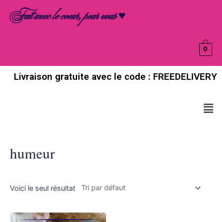
Aller
Fait avec le coeur, pour vous ♥
au
contenu
0
Livraison gratuite avec le code : FREEDELIVERY
Men
humeur
Voici le seul résultat
Ce