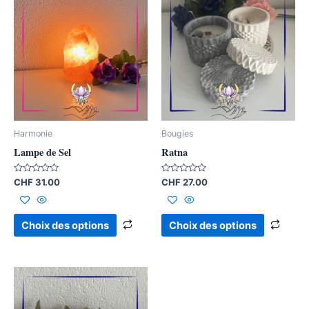
produit
produ
a
a
plusieurs
plusi
variations.
varia
Les
Les
options
opti
peuvent
peuv
être
être
Harmonie
Bougies
choisies
chois
Lampe de Sel
Ratna
sur
sur
la
la
Note
Note
CHF
31.00
CHF
27.00
0
0
page
page
sur
sur
5
5
du
du
Choix des options
Choix des options
produit
produ
Ce
produit
a