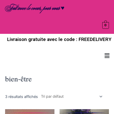
Aller
Fait avec le coeur, pour vous ♥
au
contenu
0
Livraison gratuite avec le code : FREEDELIVERY
Men
bien-être
3 résultats affichés
Ce
Ce