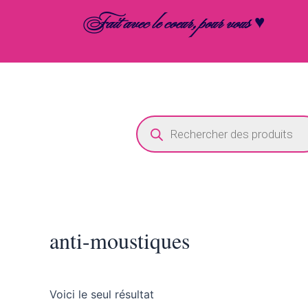
Aller
Fait avec le coeur, pour vous ♥
au
contenu
Recherche
de
produits
anti-moustiques
Voici le seul résultat