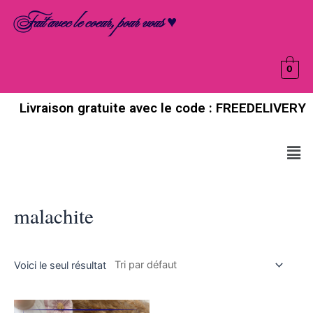
Aller
Fait avec le coeur, pour vous ♥
au
contenu
0
Livraison gratuite avec le code : FREEDELIVERY
Men
malachite
Voici le seul résultat
Ce